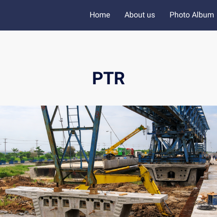
Home
About us
Photo Album
PTR
งานการติดตั้ง BOX Segment
สะพานข้ามทางรถไฟ แยกทล. 3168 บ้านบ่อนอก ต.บ่อนอก
อ.เมือง จ.ประจวบคีรีขันธ์