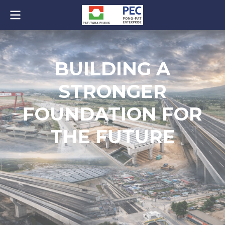
B
U
I
L
D
I
N
G
A
S
T
R
O
N
G
E
R
F
O
U
N
D
A
T
I
O
N
F
O
R
T
H
E
F
U
T
U
R
E